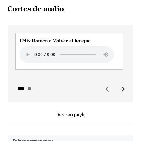
Cortes de audio
Félix Romero: Volver al bosque
Fél
Ma
Audio file
Aud
Descargar