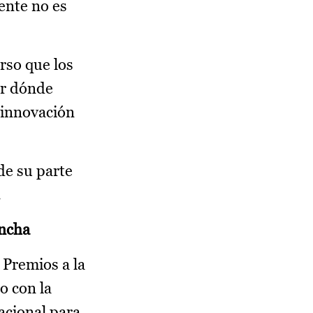
ente no es
rso que los
or dónde
 innovación
de su parte
.
ancha
 Premios a la
o con la
acional para