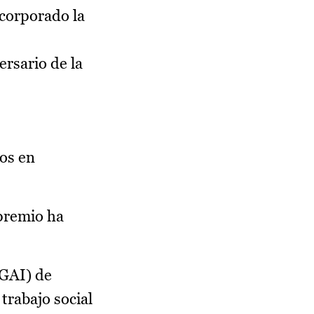
ncorporado la
ersario de la
cos en
 premio ha
(GAI) de
trabajo social