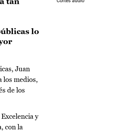
a tan
Cortes audio
úblicas lo
yor
icas, Juan
a los medios,
és de los
 Excelencia y
, con la