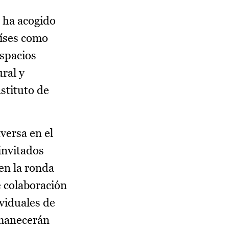
 ha acogido
aíses como
espacios
ral y
stituto de
versa en el
invitados
 en la ronda
 colaboración
ividuales de
ermanecerán