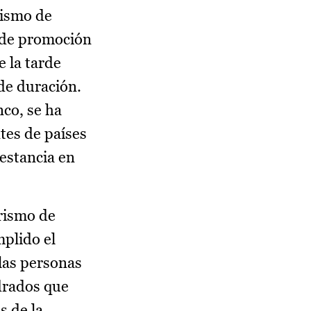
rismo de
o de promoción
e la tarde
de duración.
co, se ha
tes de países
 estancia en
urismo de
mplido el
 las personas
adrados que
s de la