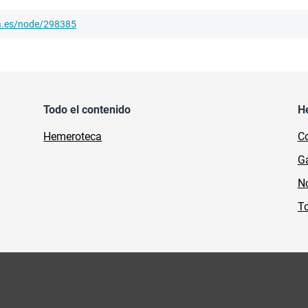
ha.es/node/298385
Todo el contenido
H
Hemeroteca
Co
Ga
No
To