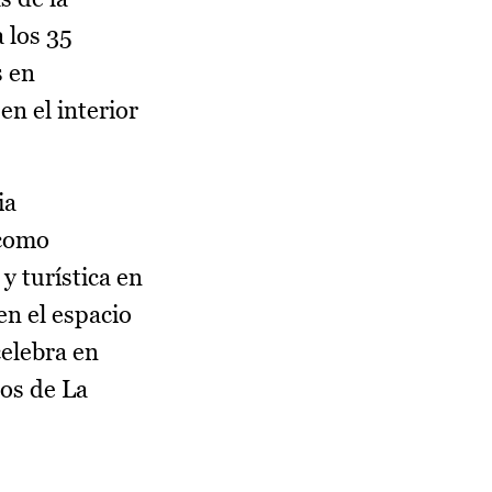
 los 35
s en
en el interior
ia
 como
y turística en
en el espacio
celebra en
dos de La