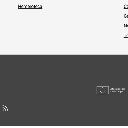
Hemeroteca
Co
Ga
No
To