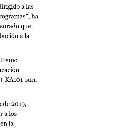
rigido a las
Programas”, ha
esorado que,
bución a la
ngüismo
ucación
us+ KA101 para
o de 2019,
r a los
en la