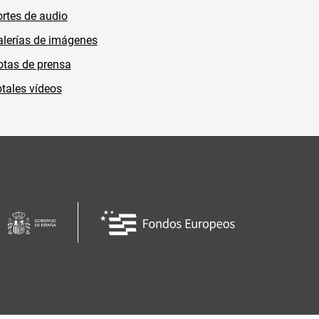
rtes de audio
lerías de imágenes
tas de prensa
tales vídeos