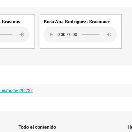
: Erasmus
Rosa Ana Rodríguez: Erasmus+
Audio file
ha.es/node/296232
Todo el contenido
H