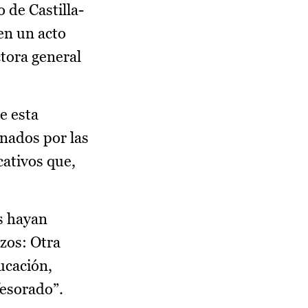
 de Castilla-
en un acto
tora general
e esta
inados por las
cativos que,
s hayan
zos: Otra
ducación,
fesorado”.