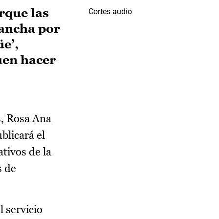
rque las
Cortes audio
Mancha por
e’,
buen hacer
s, Rosa Ana
blicará el
tivos de la
s de
 servicio