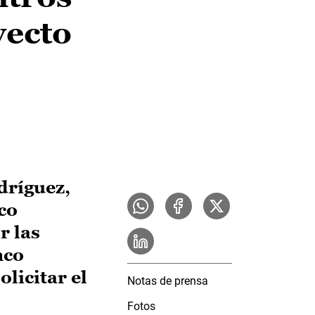
yecto
dríguez,
co
r las
nco
olicitar el
Notas de prensa
Fotos