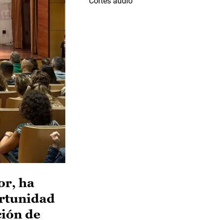
Cortes audio
or, ha
ortunidad
ción de