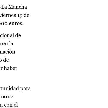
la-La Mancha
viernes 19 de
000 euros.
acional de
 en la
rmación
o de
or haber
rtunidad para
 no se
, con el