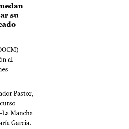
 puedan
rar su
rcado
 (DOCM)
ón al
nes
ador Pastor,
 curso
la-La Mancha
aría García.