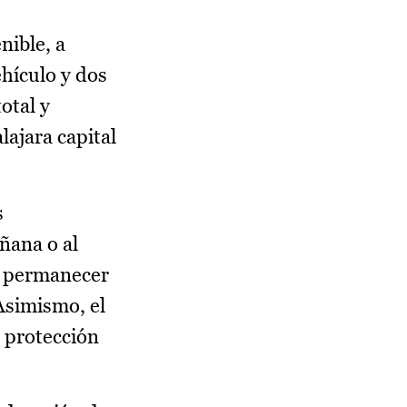
nible, a
hículo y dos
otal y
lajara capital
s
ñana o al
n permanecer
Asimismo, el
 protección