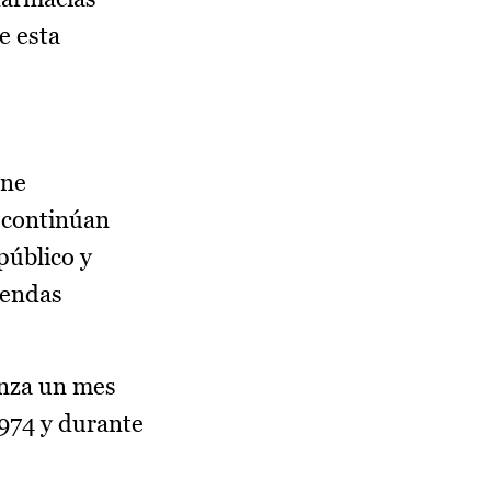
e esta
ene
 continúan
público y
viendas
anza un mes
.974 y durante