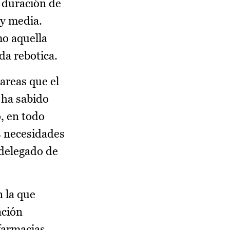
a duración de
 y media.
mo aquella
da rebotica.
areas que el
 ha sabido
, en todo
s necesidades
 delegado de
 la que
ación
 farmacias