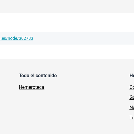
ha.es/node/302783
Todo el contenido
H
Hemeroteca
Co
Ga
No
To