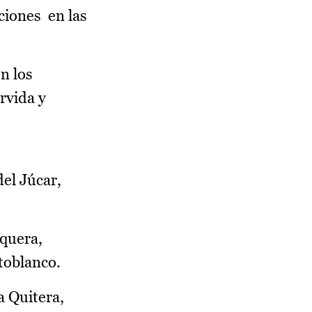
ciones en las
n los
rvida y
el Júcar,
rquera,
toblanco.
a Quitera,