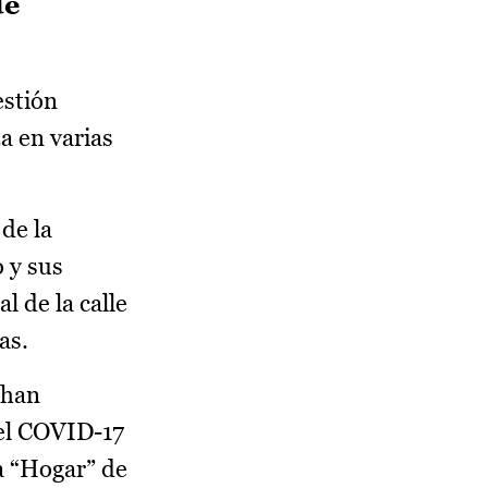
de
estión
a en varias
de la
 y sus
 de la calle
as.
 han
 el COVID-17
a “Hogar” de