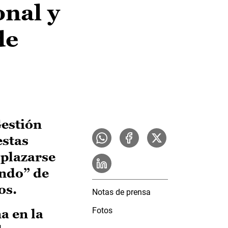
onal y
de
Gestión
estas
plazarse
undo” de
os.
Notas de prensa
Fotos
a en la