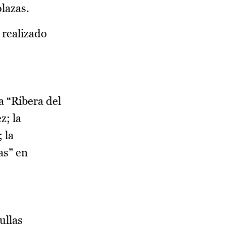
lazas.
 realizado
 “Ribera del
z; la
 la
as” en
ullas