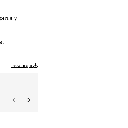
garra y
s.
Descargar