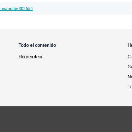
ha.es/node/302650
Todo el contenido
H
Hemeroteca
Co
Ga
No
To