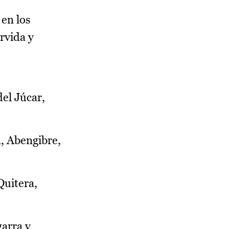
 en los
rvida y
el Júcar,
a, Abengibre,
Quitera,
garra y