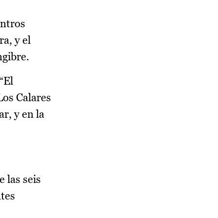
entros
a, y el
gibre.
“El
Los Calares
r, y en la
 las seis
ntes