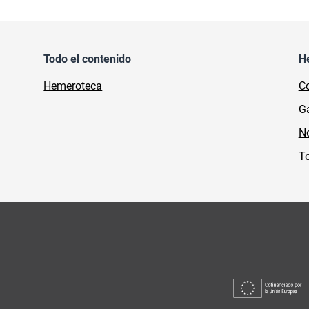
Todo el contenido
H
Hemeroteca
Co
Ga
No
To