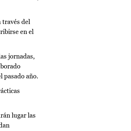
 través del
cribirse en el
las jornadas,
laborado
el pasado año.
rácticas
rán lugar las
edan