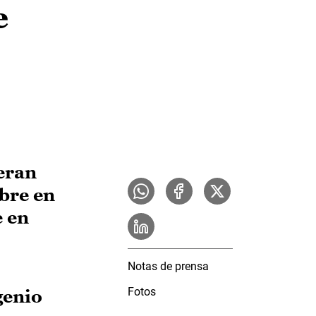
e
ieran
ubre en
e en
Notas de prensa
Fotos
genio