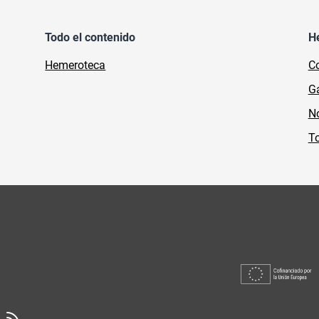
Todo el contenido
H
Hemeroteca
Co
Ga
No
To