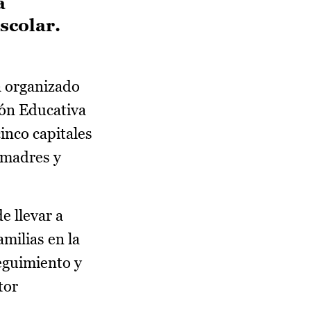
a
escolar.
a organizado
ión Educativa
inco capitales
s madres y
e llevar a
amilias en la
seguimiento y
tor