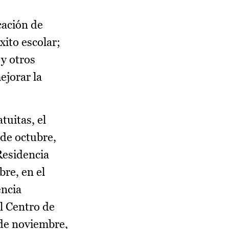
cación de
xito escolar;
y otros
ejorar la
tuitas, el
 de octubre,
Residencia
bre, en el
encia
el Centro de
 de noviembre,