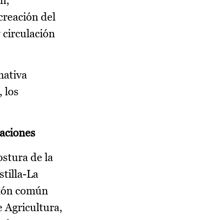
n,
creación del
 circulación
mativa
, los
taciones
ostura de la
tilla-La
ción común
e Agricultura,