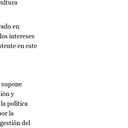
cultura
rado en
los intereses
stente en este
C supone
sión y
a política
or la
gestión del