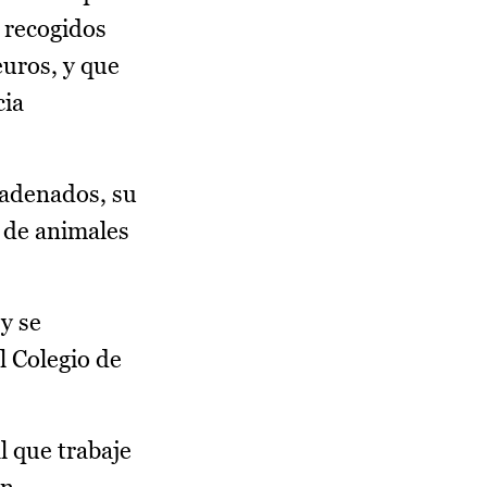
 recogidos
euros, y que
cia
adenados, su
 de animales
y se
l Colegio de
l que trabaje