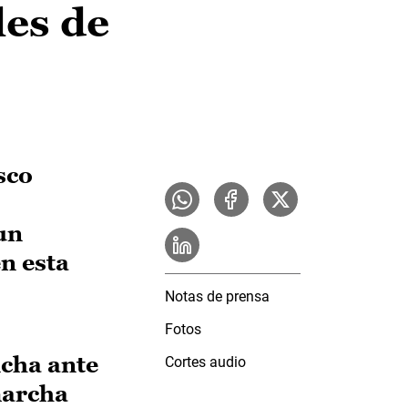
les de
sco
un
n esta
Notas de prensa
Fotos
ncha ante
Cortes audio
marcha