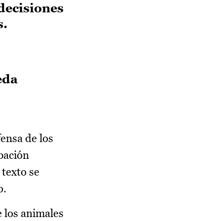
decisiones
s.
eda
fensa de los
bación
 texto se
o.
e los animales