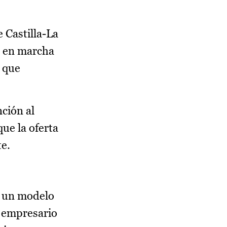
 Castilla-La
a en marcha
 que
ción al
ue la oferta
e.
s un modelo
o empresario