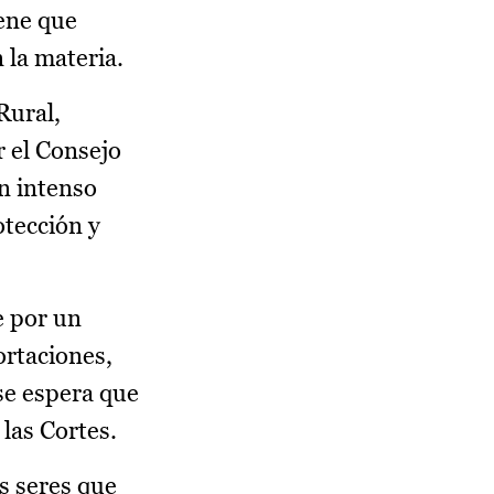
iene que
 la materia.
Rural,
 el Consejo
n intenso
otección y
e por un
ortaciones,
se espera que
las Cortes.
s seres que