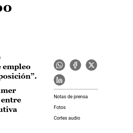
00
e
e empleo
posición”.
rimer
Notas de prensa
 entre
Fotos
utiva
Cortes audio