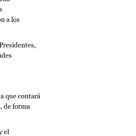
s
n a los
Presidentes,
dades
ta que contará
á, de forma
y el