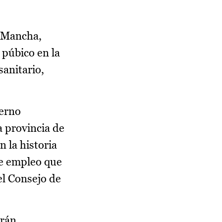
a Mancha,
 púbico en la
sanitario,
ierno
a provincia de
 la historia
 de empleo que
el Consejo de
arán