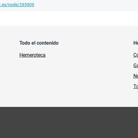
ha.es/node/293909
Todo el contenido
H
Hemeroteca
Co
Ga
No
To