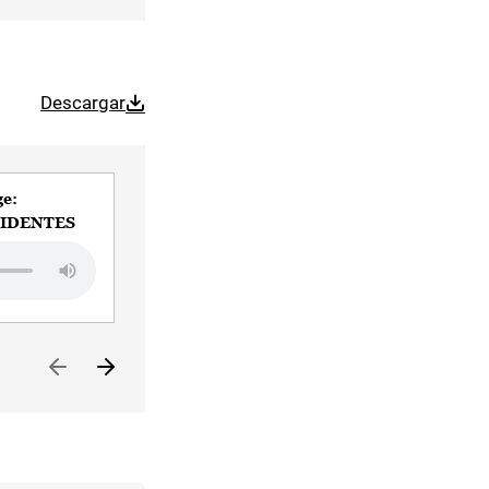
Descargar
ge:
Presidente García-Page:
SIDENTES
PUEBLOS RIBEREÑOS
Audio file