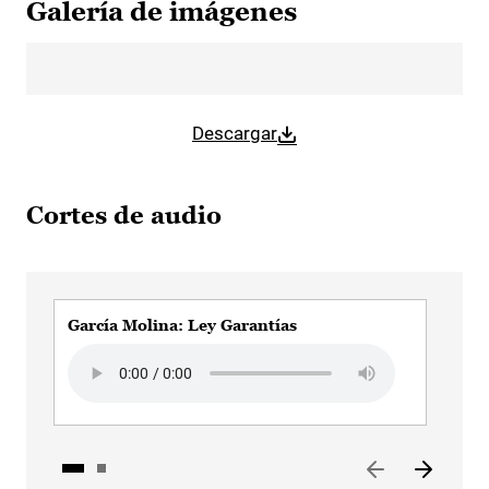
Galería de imágenes
Descargar
Cortes de audio
García Molina: Ley Garantías
Inm
Audio file
Aud