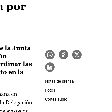
a por
e la Junta
ión
ordinar las
to en la
Notas de prensa
Fotos
ñana en
Cortes audio
 la Delegación
los avisos de