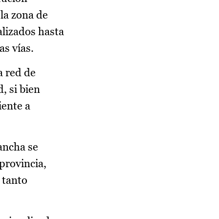
 la zona de
alizados hasta
as vías.
a red de
, si bien
iente a
ancha se
provincia,
 tanto