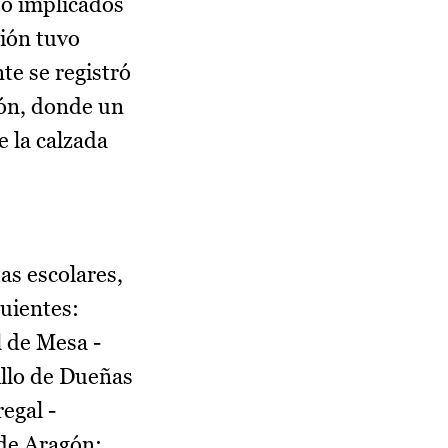
to implicados
mión tuvo
te se registró
hón, donde un
 la calzada
as escolares,
guientes:
l de Mesa -
llo de Dueñas
regal -
 de Aragón;