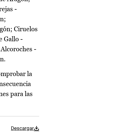
rejas -
ón;
gón; Ciruelos
e Gallo -
 Alcoroches -
n.
omprobar la
onsecuencia
nes para las
Descargar