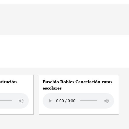
titución
Eusebio Robles Cancelación rutas
escolares
Audio file