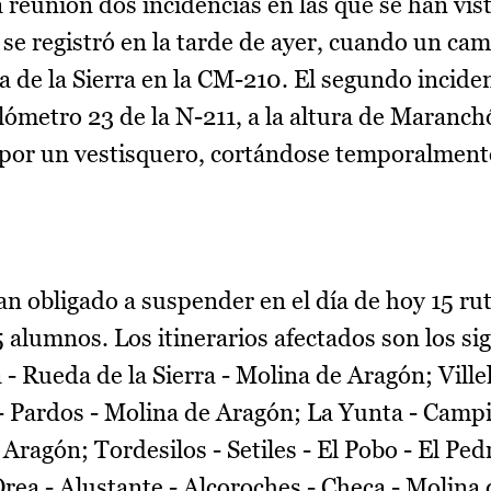
reunión dos incidencias en las que se han vis
 se registró en la tarde de ayer, cuando un ca
a de la Sierra en la CM-210. El segundo inciden
ilómetro 23 de la N-211, a la altura de Maranc
 por un vestisquero, cortándose temporalmente
n obligado a suspender en el día de hoy 15 rut
 alumnos. Los itinerarios afectados son los si
- Rueda de la Sierra - Molina de Aragón; Ville
 Pardos - Molina de Aragón; La Yunta - Campi
 Aragón; Tordesilos - Setiles - El Pobo - El Ped
ea - Alustante - Alcoroches - Checa - Molina