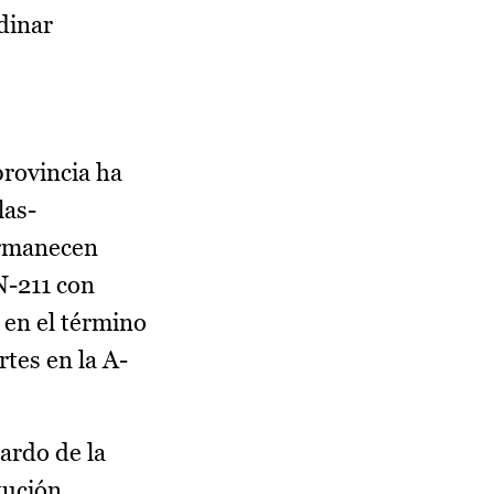
dinar
provincia ha
las-
ermanecen
N-211 con
en el término
rtes en la A-
ardo de la
tución