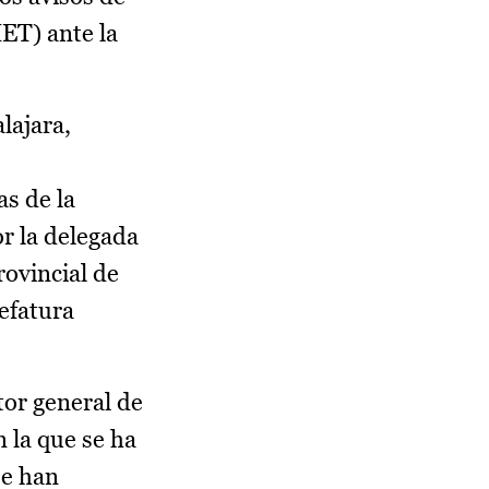
ET) ante la
lajara,
s de la
r la delegada
rovincial de
efatura
or general de
 la que se ha
se han