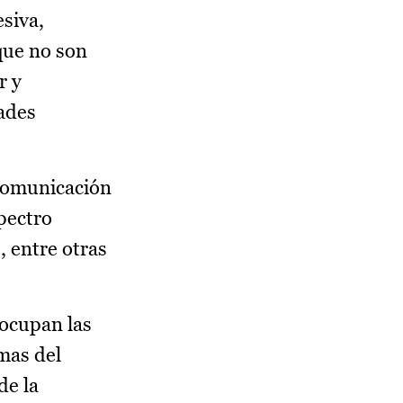
esiva,
que no son
r y
ades
 comunicación
spectro
, entre otras
 ocupan las
mas del
de la