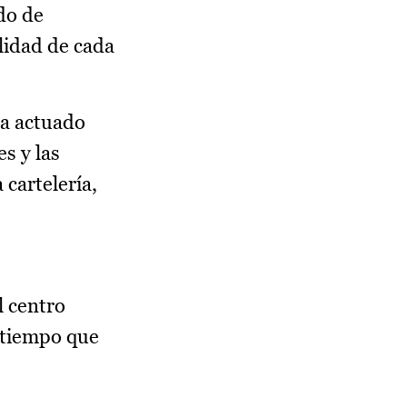
do de
alidad de cada
ha actuado
s y las
 cartelería,
l centro
 tiempo que