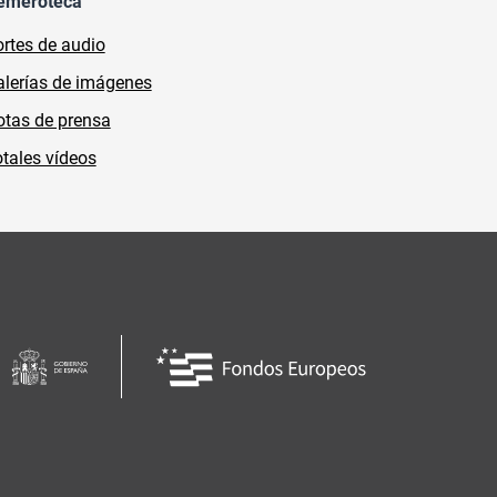
emeroteca
rtes de audio
lerías de imágenes
tas de prensa
tales vídeos