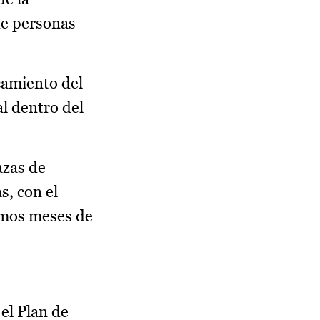
de personas
camiento del
al dentro del
azas de
s, con el
timos meses de
 el Plan de