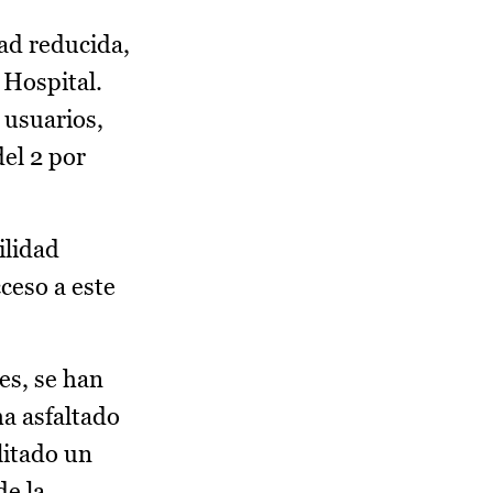
ad reducida,
 Hospital.
 usuarios,
del 2 por
ilidad
ceso a este
es, se han
ha asfaltado
litado un
de la