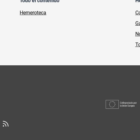
Todo el contenido
H
Hemeroteca
Co
Ga
No
To