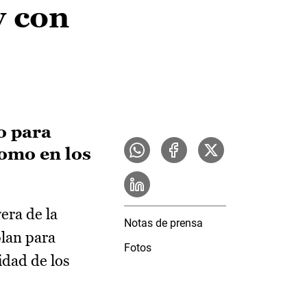
y con
o para
como en los
era de la
Notas de prensa
plan para
Fotos
idad de los