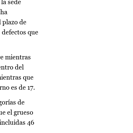
 la sede
cha
l plazo de
 defectos que
re mientras
entro del
mientras que
no es de 17.
gorías de
ue el grueso
incluidas 46