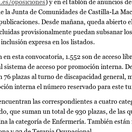
a.es/oposiciones
) y en el tablón de anuncios de
 de la Junta de Comunidades de Castilla-La Ma
 publicaciones. Desde mañana, queda abierto e
xcluidas provisionalmente puedan subsanar los
inclusión expresa en los listados.
n en esta convocatoria, 1.552 son de acceso lib
al sistema de acceso por promoción interna. D
n 76 plazas al turno de discapacidad general, 
ción interna el número reservado para este tur
encuentran las correspondientes a cuatro cate
o, que suman un total de 930 plazas, de las q
tina la categoría de Enfermería. También están 
rona y 23 de Terapia Ocupacional.