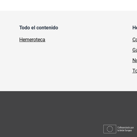
Todo el contenido
H
Hemeroteca
Co
Ga
No
To