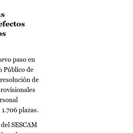
as
efectos
os
uevo paso en
o Público de
 resolución de
rovisionales
ersonal
 1.706 plazas.
eb del SESCAM