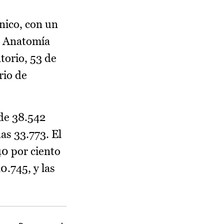
nico, con un
de Anatomía
torio, 53 de
rio de
de 38.542
das 33.773. El
40 por ciento
0.745, y las