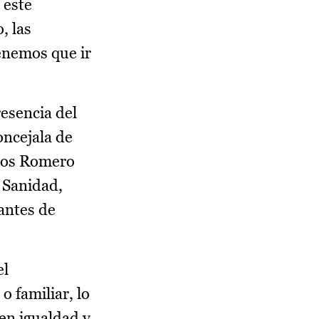
 este
, las
enemos que ir
resencia del
oncejala de
dios Romero
 Sanidad,
antes de
el
 familiar, lo
en igualdad y