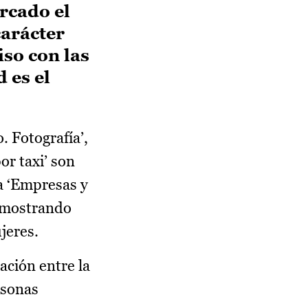
arcado el
carácter
so con las
 es el
 Fotografía’,
or taxi’ son
a ‘Empresas y
, mostrando
jeres.
ación entre la
rsonas