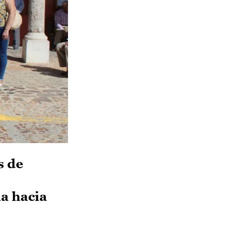
s de
ia hacia