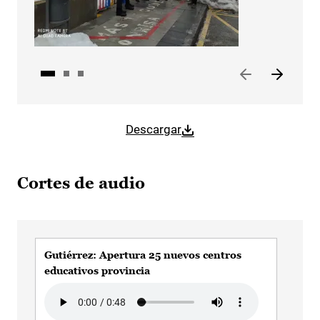
Descargar
Cortes de audio
Gutiérrez: Apertura 25 nuevos centros
Gut
educativos provincia
co
Audio file
Audi