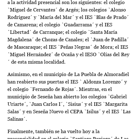
a la actividad presencial son los siguientes: el colegio
`Miguel de Cervantes´ de Argés; los colegios `Alonso
Rodríguez´ y `María del Mar´ y el IES `Blas de Prado´
de Camarena; el colegio `Guadarrama´ y el IES
`Libertad´ de Carranque; el colegio `Santa María
Magdalena´ de Chozas de Canales; el `Juan de Padilla´
de Mascaraque; el IES `Peñas Negras´ de Mora; el IES
`Miguel Hernández´ de Ocaña y el IESO `Olías del Rey
´ de esta misma localidad.
Asimismo, en el municipio de La Puebla de Almoradiel
han reabierto sus puertas el IES ` Aldonza Lorenzo´ y
el colegio `Fernando de Rojas´. Mientras, en el
municipio de Seseña han abierto los colegios `Gabriel
Uriarte´, `Juan Carlos I´, `Sisius´ y el IES `Margarita
Salas´ y en Seseña Nuevo el CEPA `Isilus´ y el IES `Las
Salinas´.
Finalmente, también se ha vuelto hoy a la
presencialidad en el colegio `Santiago Paniego´ de Las