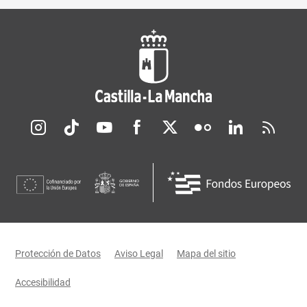
Redes sociales JCCM
Menú legal
Protección de Datos
Aviso Legal
Mapa del sitio
Accesibilidad