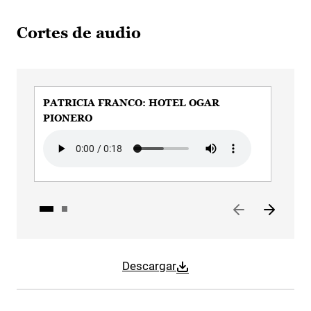
Cortes de audio
PATRICIA FRANCO: HOTEL OGAR
PA
PIONERO
TU
Audio file
Aud
Descargar