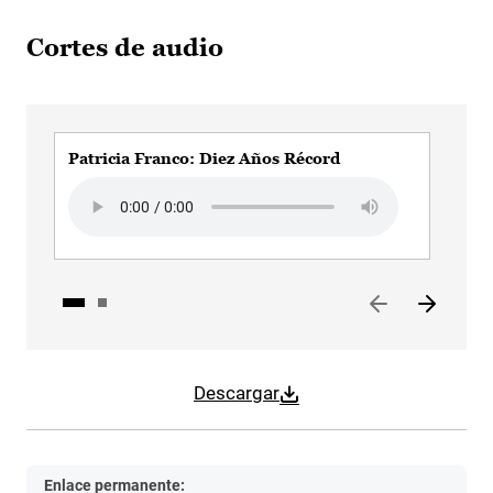
Cortes de audio
Patricia Franco: Diez Años Récord
Pat
Audio file
Aud
Descargar
Enlace permanente: