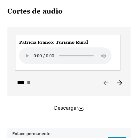
Cortes de audio
Patricia Franco: Turismo Rural
Pat
Audio file
Aud
Descargar
Enlace permanente: