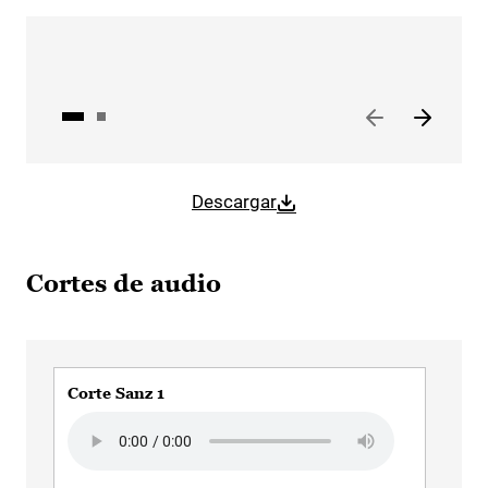
Descargar
Cortes de audio
Corte Sanz 1
Cor
Audio file
Aud