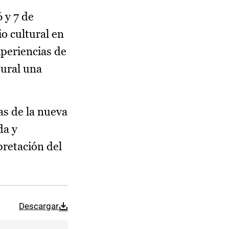
6 y 7 de
o cultural en
xperiencias de
tural una
as de la nueva
da y
pretación del
Descargar