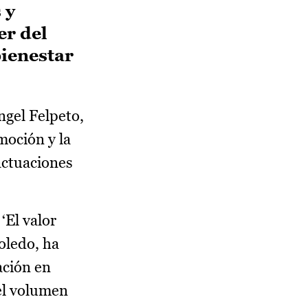
 y
er del
bienestar
ngel Felpeto,
moción y la
actuaciones
‘El valor
Toledo, ha
ación en
del volumen