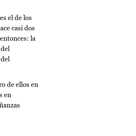
s el de los
ace casi dos
 entonces: la
 del
 del
o de ellos en
s en
eñanzas