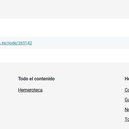
ha.es/node/265142
Todo el contenido
H
Hemeroteca
Co
Ga
No
To