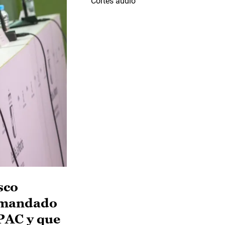
Cortes audio
sco
demandado
 PAC y que