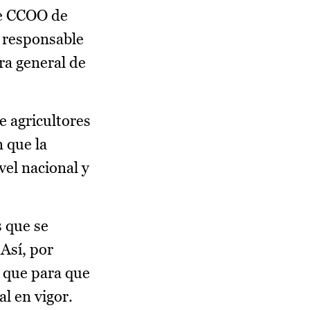
de CCOO de
l responsable
ora general de
 agricultores
 que la
vel nacional y
s que se
Así, por
á que para que
l en vigor.