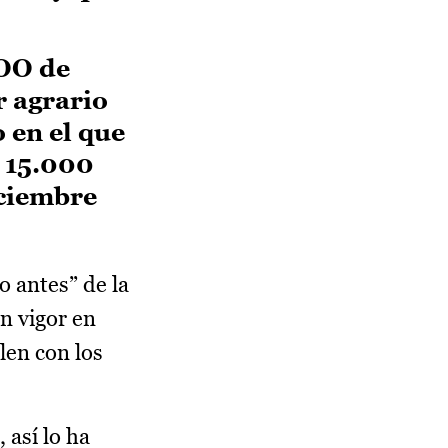
COO de
r agrario
 en el que
n 15.000
iciembre
o antes” de la
n vigor en
len con los
 así lo ha