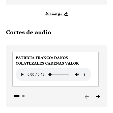
Descargar
Cortes de audio
PATRICIA FRANCO: DAÑOS
PA
COLATERALES CADENAS VALOR
CO
Audio file
Aud