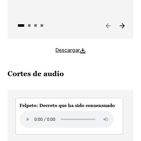
Descargar
Cortes de audio
Felpeto: Decreto que ha sido consensuado
Fel
Au
Audio file
Aud