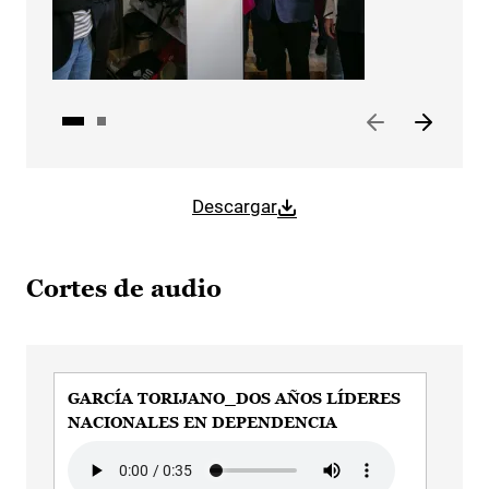
Descargar
Cortes de audio
GARCÍA TORIJANO_DOS AÑOS LÍDERES
GA
NACIONALES EN DEPENDENCIA
TO
Audio file
Aud