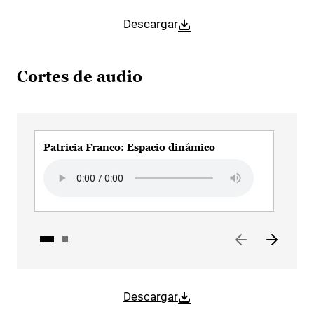
Descargar
Cortes de audio
Patricia Franco: Espacio dinámico
Pat
Audio file
Aud
Descargar