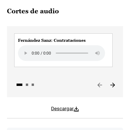
Cortes de audio
Fernández Sanz: Contrataciones
Fer
Audio file
Audi
Descargar