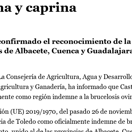
na y caprina
onfirmado el reconocimiento de la
as de Albacete, Cuenca y Guadalajar
a Consejería de Agricultura, Agua y Desarrollo
Agricultura y Ganadería, ha informado que Cast
ente como región indemne a la brucelosis ovin
cución (UE) 2019/1970, del pasado 26 de noviem
ncia de Toledo como oficialmente indemne de b
to, unido al de las provincias de Albacete, Cu