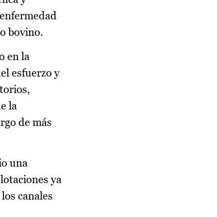
a enfermedad
o bovino.
o en la
el esfuerzo y
torios,
e la
largo de más
io una
lotaciones ya
 los canales