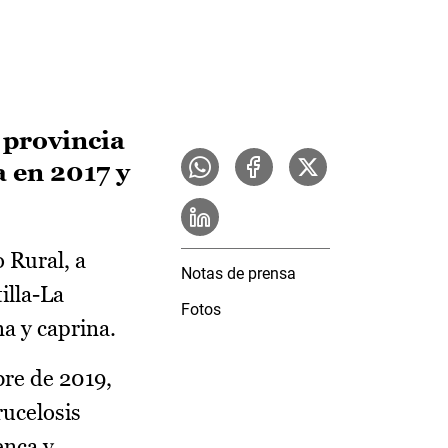
 provincia
a en 2017 y
 Rural, a
Notas de prensa
illa-La
Fotos
a y caprina.
bre de 2019,
rucelosis
enca y