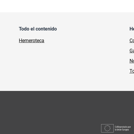
Todo el contenido
H
Hemeroteca
Co
Ga
No
To