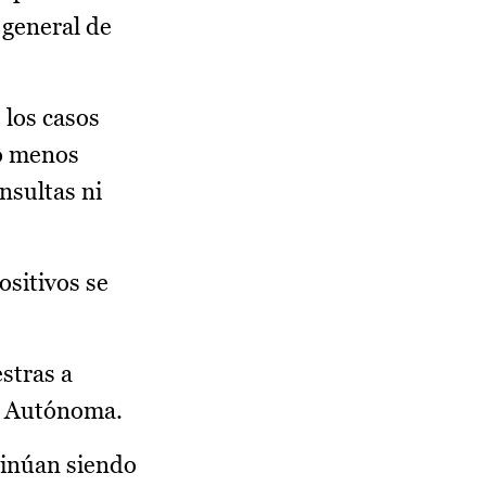
 general de
 los casos
do menos
nsultas ni
ositivos se
stras a
ad Autónoma.
tinúan siendo