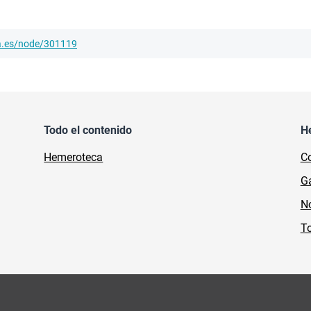
ha.es/node/301119
Todo el contenido
H
Hemeroteca
Co
Ga
No
To