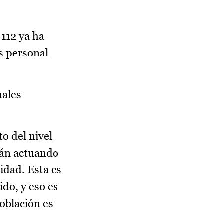
 112 ya ha
s personal
nales
o del nivel
stán actuando
idad. Esta es
do, y eso es
población es