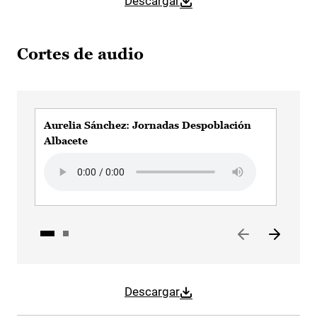
Descargar
Cortes de audio
Aurelia Sánchez: Jornadas Despoblación
Aur
Albacete
Aud
Audio file
Descargar