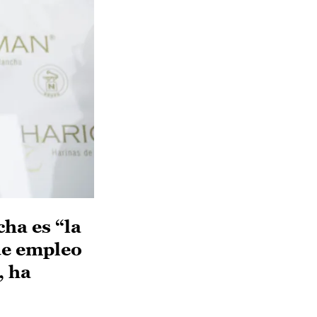
ha es “la
de empleo
, ha