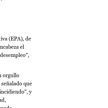
iva (EPA), de
ncabeza el
l desempleo”,
n orgullo
a señalado que
incidiendo”, y
ad,