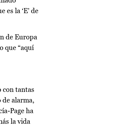
sumado
 es la ‘E’ de
ión de Europa
o que “aquí
 con tantas
o de alarma,
cía-Page ha
ás la vida