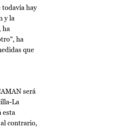
 todavía hay
 y la
, ha
otro”, ha
 medidas que
ICAMAN será
illa-La
á esta
al contrario,