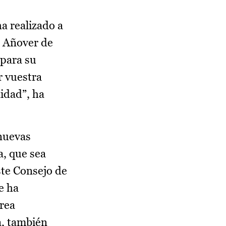
a realizado a
e Añover de
 para su
r vuestra
idad”, ha
 nuevas
a, que sea
ste Consejo de
e ha
área
a, también