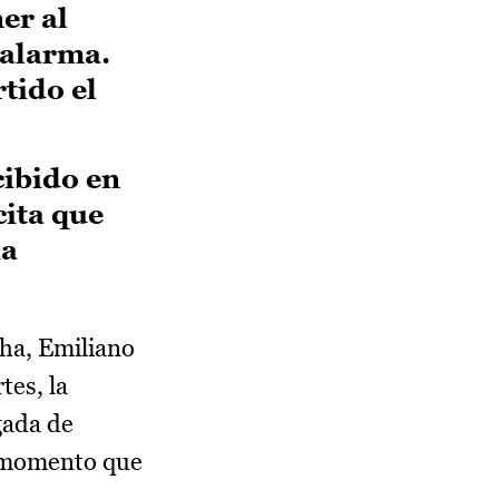
er al
 alarma.
rtido el
cibido en
cita que
ha
ha, Emiliano
tes, la
gada de
n momento que