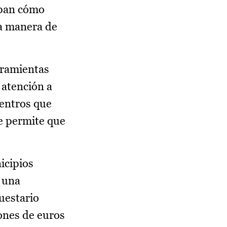
epan cómo
na manera de
rramientas
 atención a
centros que
ue permite que
icipios
 una
uestario
ones de euros