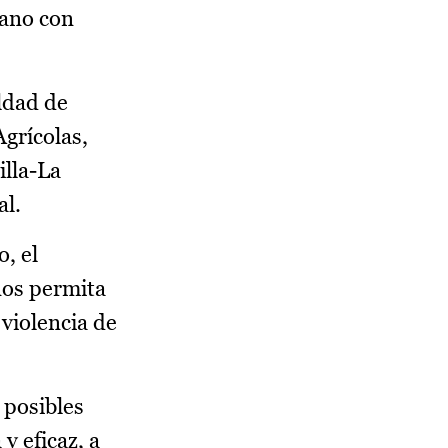
mano con
ldad de
grícolas,
illa-La
al.
o, el
 nos permita
 violencia de
 posibles
y eficaz, a