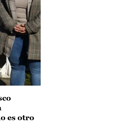
sco
a
no es otro