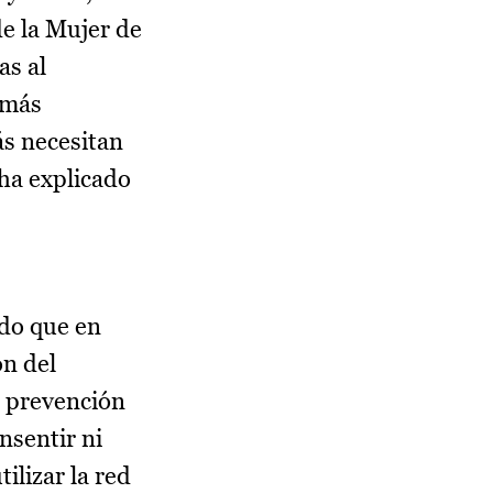
de la Mujer de
as al
 más
ás necesitan
 ha explicado
ado que en
ón del
a prevención
sentir ni
ilizar la red