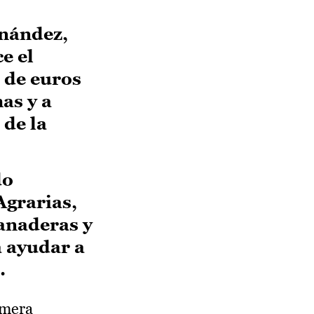
rnández,
e el
 de euros
mas y a
 de la
do
Agrarias,
anaderas y
a ayudar a
.
imera