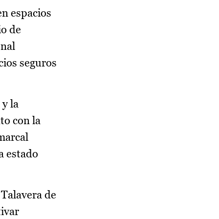
en espacios
io de
onal
cios seguros
y la
to con la
marcal
ha estado
 Talavera de
ivar