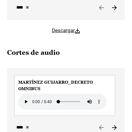
Descargar
Cortes de audio
MARTÍNEZ GUIJARRO_DECRETO
MA
OMNIBUS
EN
Audio file
Aud