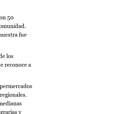
ron 50
comunidad.
muestra fue
de los
se reconoce a
 hipermercados
regionales.
 medianas
grarias y