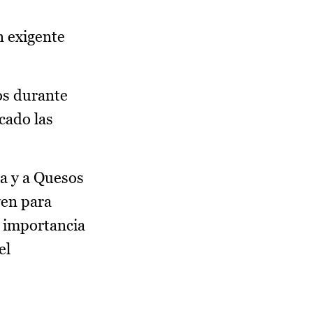
n exigente
os durante
cado las
ña y a Quesos
ven para
a importancia
el