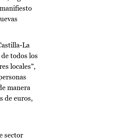
 manifiesto
nuevas
astilla-La
 de todos los
es locales”,
 personas
 de manera
s de euros,
e sector