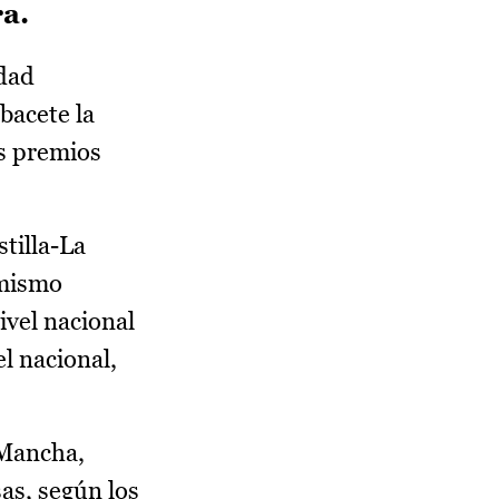
a.
dad
bacete la
os premios
stilla-La
amismo
ivel nacional
l nacional,
 Mancha,
as, según los