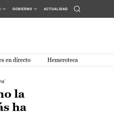
S
GOBIERNO
ACTUALIDAD
s en directo
Hemeroteca
ha’
mo la
ás ha