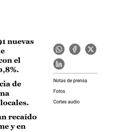
691 nuevas
de
con el
0,8%.
Notas de prensa
cia de
Fotos
ena
locales.
Cortes audio
an recaído
me y en