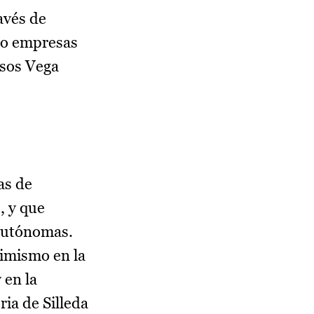
avés de
ado empresas
esos Vega
as de
, y que
 autónomas.
simismo en la
 en la
ria de Silleda