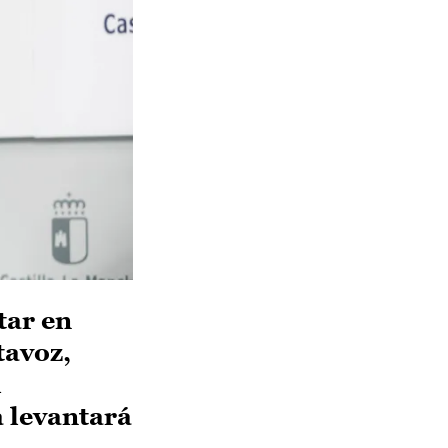
tar en
tavoz,
l
a levantará