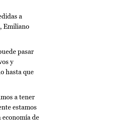
edidas a
, Emiliano
 puede pasar
vos y
no hasta que
amos a tener
mente estamos
la economía de