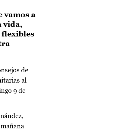
e vamos a
 vida,
flexibles
tra
onsejos de
tarias al
ingo 9 de
rnández,
r mañana