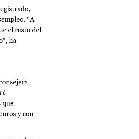
registrado,
sempleo. “A
e el resto del
o”, ha
consejera
rá
s que
euros y con