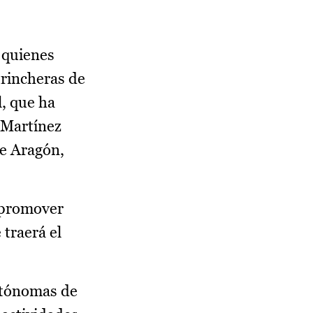
a quienes
trincheras de
l, que ha
 Martínez
de Aragón,
a promover
 traerá el
utónomas de