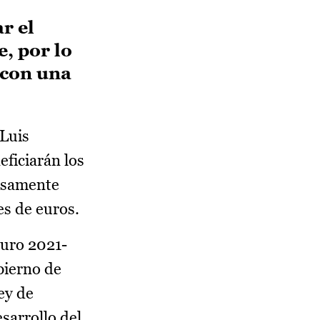
r el
, por lo
 con una
 Luis
eficiarán los
casamente
es de euros.
turo 2021-
bierno de
ey de
sarrollo del