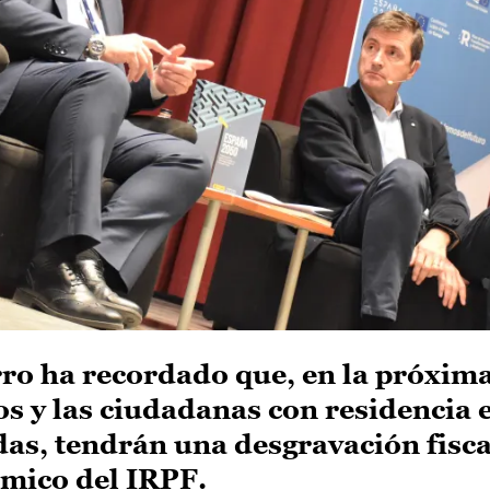
rro ha recordado que, en la próxim
os y las ciudadanas con residencia e
as, tendrán una desgravación fisca
ómico del IRPF.