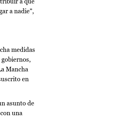
tribuir a que
ar a nadie”,
archa medidas
 gobiernos,
-La Mancha
suscrito en
un asunto de
y con una