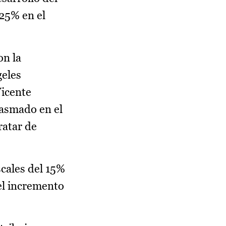
 25% en el
on la
geles
Vicente
lasmado en el
ratar de
cales del 15%
el incremento