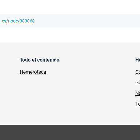
ha.es/node/303068
Todo el contenido
H
Hemeroteca
Co
Ga
No
To