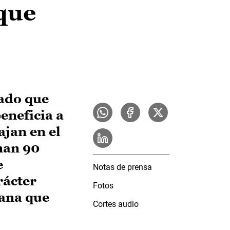
 que
dado que
eneficia a
ajan en el
nan 90
e
Notas de prensa
rácter
Fotos
rana que
Cortes audio