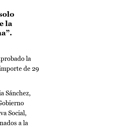
solo
e la
ha”.
aprobado la
 importe de 29
ia Sánchez,
 Gobierno
va Social,
nados a la