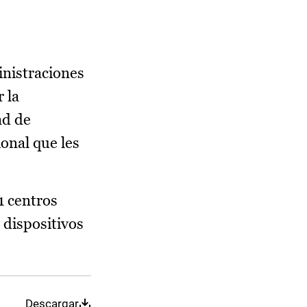
inistraciones
 la
ad de
onal que les
1 centros
 dispositivos
Descargar