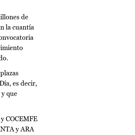
illones de
n la cuantía
convocatoria
vimiento
do.
 plazas
Día, es decir,
 y que
NA y COCEMFE
SANTA y ARA