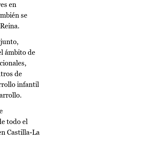
es en
ambién se
Reina.
junto,
el ámbito de
cionales,
ntros de
rollo infantil
arrollo.
e
e todo el
n Castilla-La