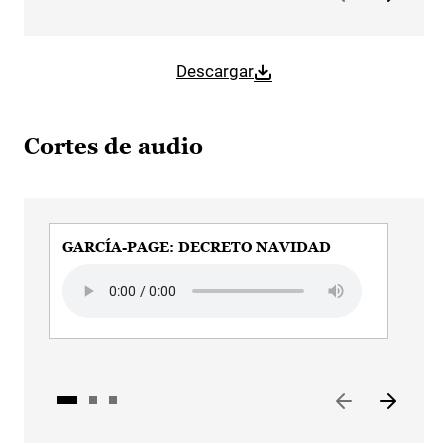
Descargar
Cortes de audio
GARCÍA-PAGE: DECRETO NAVIDAD
GA
GO
Audio file
Audi