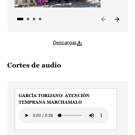
Descargar
Cortes de audio
GARCÍA TORIJANO: ATENCIÓN
GA
TEMPRANA MARCHAMALO
PR
Audio file
Audi