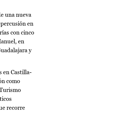
 de una nueva
epercusión en
rías con cinco
Manuel, en
Guadalajara y
 en Castilla-
ión como
l Turismo
ticos
ue recorre