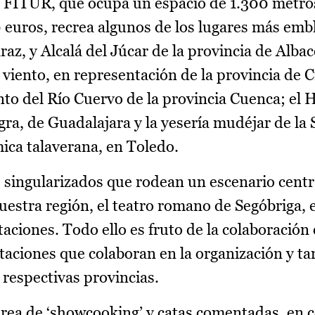
n FITUR, que ocupa un espacio de 1.300 metro
 euros, recrea algunos de los lugares más emb
az, y Alcalá del Júcar de la provincia de Albac
iento, en representación de la provincia de C
nto del Río Cuervo de la provincia Cuenca; el
gra, de Guadalajara y la yesería mudéjar de la 
mica talaverana, en Toledo.
s singularizados que rodean un escenario centr
uestra región, el teatro romano de Segóbriga, 
taciones. Todo ello es fruto de la colaboración 
utaciones que colaboran en la organización y t
 respectivas provincias.
área de ‘showcooking’ y catas comentadas, en 