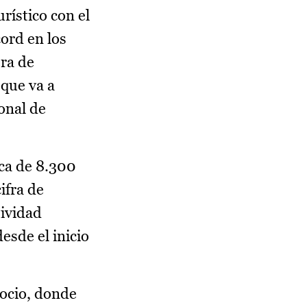
rístico con el
ord en los
era de
 que va a
onal de
ca de 8.300
ifra de
tividad
esde el inicio
gocio, donde