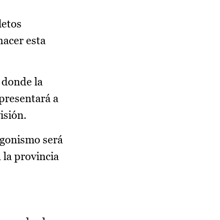
letos
hacer esta
 donde la
presentará a
isión.
tagonismo será
 la provincia