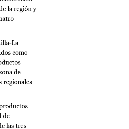
de la región y
uatro
illa-La
iados como
roductos
 zona de
s regionales
 productos
d de
e las tres