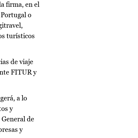
a firma, en el
 Portugal o
itravel,
s turísticos
ias de viaje
ente FITUR y
erá, a lo
tos y
n General de
presas y