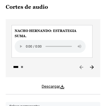
Cortes de audio
NACHO HERNANDO: ESTRATEGIA
Nac
SUMA.
Aud
Audio file
Descargar