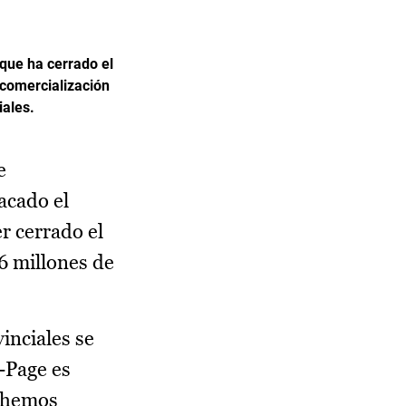
 que ha cerrado el
 comercialización
iales.
e
acado el
r cerrado el
6 millones de
inciales se
-Page es
 “hemos