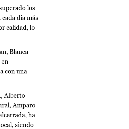
 superado los
n cada día más
r calidad, lo
uan, Blanca
 en
ta con una
, Alberto
Rural, Amparo
alcerrada, ha
ocal, siendo