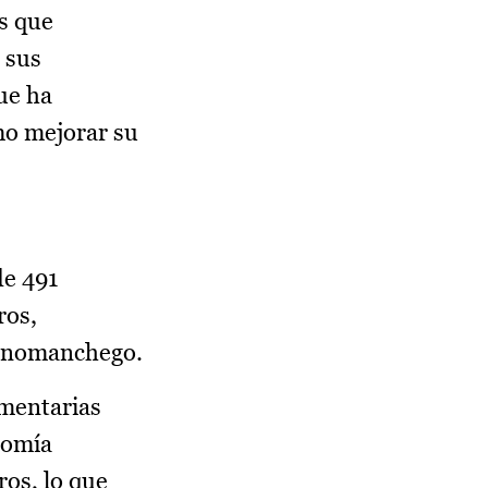
s que
 sus
ue ha
mo mejorar su
de 491
ros,
llanomanchego.
imentarias
nomía
os, lo que