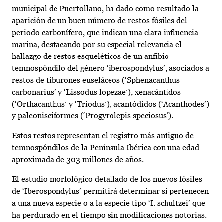
municipal de Puertollano, ha dado como resultado la
aparición de un buen número de restos fósiles del
periodo carbonífero, que indican una clara influencia
marina, destacando por su especial relevancia el
hallazgo de restos esqueléticos de un anfibio
temnospóndilo del género ‘iberospondylus’, asociados a
restos de tiburones euseláceos (‘Sphenacanthus
carbonarius’ y ‘Lissodus lopezae’), xenacántidos
(‘Orthacanthus’ y ‘Triodus’), acantódidos (‘Acanthodes’)
y paleonisciformes (‘Progyrolepis speciosus’).
Estos restos representan el registro más antiguo de
temnospóndilos de la Península Ibérica con una edad
aproximada de 303 millones de años.
El estudio morfológico detallado de los nuevos fósiles
de ‘Iberospondylus’ permitirá determinar si pertenecen
a una nueva especie o a la especie tipo ‘I. schultzei’ que
ha perdurado en el tiempo sin modificaciones notorias.