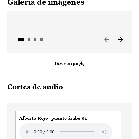
Galería de imágenes
Descargar
Cortes de audio
Alberto Rojo_puente árabe 01
Alb
Audio file
Aud